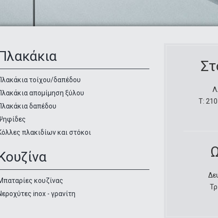
Πλακάκια
Στ
Πλακάκια τοίχου/δαπέδου
Λ
Πλακάκια απομίμηση ξύλου
Τ: 210
Πλακάκια δαπέδου
Ψηφίδες
Κόλλες πλακιδίων και στόκοι
Ω
Κουζίνα
Δευ
Μπαταρίες κουζίνας
Τρ
Νεροχύτες inox - γρανίτη