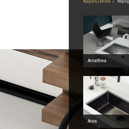
Αρχική Σελίδα
Νεροχύ
Amalthea
Area